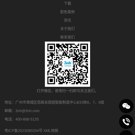
下载
配色案例
资讯
关于我们
联系我们
打开微信，使用扫一扫即可关注我们。
地址：广州市增城区低碳总部园智能制造中心B33栋6、7、8层
邮箱：3nh@3nh.com
电话：400-888-5135
粤ICP备2023090204号
XML地图