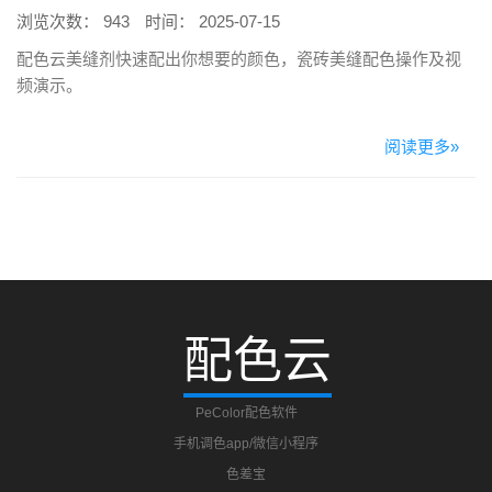
浏览次数： 943
时间： 2025-07-15
配色云美缝剂快速配出你想要的颜色，瓷砖美缝配色操作及视
频演示。
阅读更多»
配色云
PeColor配色软件
手机调色app/微信小程序
色差宝