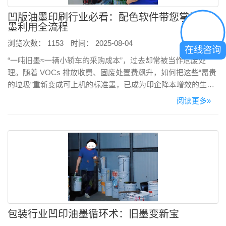
凹版油墨印刷行业必看：配色软件带您掌握旧
墨利用全流程
浏览次数： 1153
时间： 2025-08-04
在线咨询
“一吨旧墨≈一辆小轿车的采购成本”，过去却常被当作危废处
理。随着 VOCs 排放收费、固废处置费飙升，如何把这些“昂贵
的垃圾”重新变成可上机的标准墨，已成为印企降本增效的生死
线。广州配色云推出的 PeColor 电脑测配色系统 + TS7700 分光
阅读更多»
测色仪，用一套可复制的“数字闭环”，让旧墨重新利用。
包装行业凹印油墨循环术：旧墨变新宝