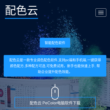
配色云
T
o
g
g
l
智能配色软件
e
n
配色云是一款专业调色配色软件,支持pc端和手机端,一键获得
a
颜色配方,多种配方可选,可免费试用，新手也能快速上手, 帮
v
助企业提升配色效能。
i
g
a
t
配色云 PeColor电脑软件下载
i