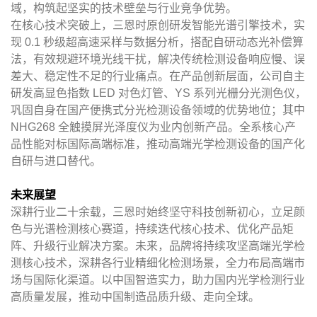
域，构筑起坚实的技术壁垒与行业竞争优势。
在核心技术突破上，三恩时原创研发智能光谱引擎技术，实
现 0.1 秒级超高速采样与数据分析，搭配自研动态光补偿算
法，有效规避环境光线干扰，解决传统检测设备响应慢、误
差大、稳定性不足的行业痛点。在产品创新层面，公司自主
研发高显色指数 LED 对色灯管、YS 系列光栅分光测色仪，
巩固自身在国产便携式分光检测设备领域的优势地位；其中
NHG268 全触摸屏光泽度仪为业内创新产品。全系核心产
品性能对标国际高端标准，推动高端光学检测设备的国产化
自研与进口替代。
未来展望
深耕行业二十余载，三恩时始终坚守科技创新初心，立足颜
色与光谱检测核心赛道，持续迭代核心技术、优化产品矩
阵、升级行业解决方案。未来，品牌将持续攻坚高端光学检
测核心技术，深耕各行业精细化检测场景，全力布局高端市
场与国际化渠道。以中国智造实力，助力国内光学检测行业
高质量发展，推动中国制造品质升级、走向全球。