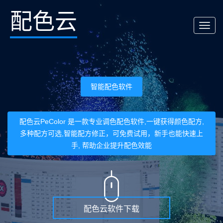
配色云
T
o
g
g
l
智能配色软件
e
n
配色云PeColor 是一款专业调色配色软件,一键获得颜色配方,
a
多种配方可选,智能配方修正，可免费试用，新手也能快速上
v
手, 帮助企业提升配色效能
i
g
a
t
配色云软件下载
i